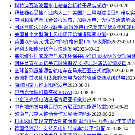
科特迪瓦波波里水电站首台机转子吊装成功
2023-09-20
拜登雄心受挫？业内人士：美国海上风电建设目标难以实
中国和柬埔寨联合公报发布：加强水电、光伏等清洁能源
阿联酋和法国企业联手 赢得沙特14亿美元光伏发电和淡
美国首个大型海上风电场开始铺设阵间电缆
2023-09-14
英国以59美元/兆瓦时的价格分配1.9GW太阳能
2023-09-13
智利太阳能光伏产业快速发展
2023-09-12
塞尔维亚国家政府与龙净环保共同推进300MW光伏项目
阿联酋宣布45亿美元融资倡议 支持非洲清洁能源发展
202
全球首列氢能源智轨电车在马来西亚正式试跑
2023-09-08
泰国将首次使用太阳能发电为公共轨道交通系统供电
2023
南欧国家力推太阳能发电
2023-08-31
巴西光伏装机量突破30GW!
2023-08-30
中企造光伏电站造福肯尼亚千家万户
2023-08-30
中肯地热发电项目助力肯尼亚加快能源转型
2023-08-22
越南与加拿大推动合作发展清洁能源
2023-08-22
日本冈山实现废弃太阳能面板循环再生 力争2027年实际
德国经济部：支持风电扩张成本“公平”分配
2023-08-14