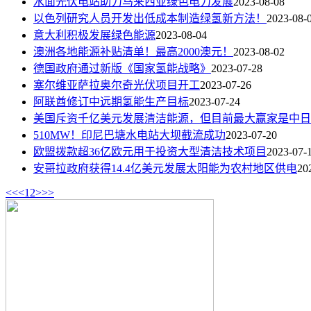
水面光伏电站助力马来西亚绿色电力发展
2023-08-08
以色列研究人员开发出低成本制造绿氢新方法！
2023-08-
意大利积极发展绿色能源
2023-08-04
澳洲各地能源补贴清单！最高2000澳元！
2023-08-02
德国政府通过新版《国家氢能战略》
2023-07-28
塞尔维亚萨拉奥尔奇光伏项目开工
2023-07-26
阿联酋修订中远期氢能生产目标
2023-07-24
美国斥资千亿美元发展清洁能源，但目前最大赢家是中日
510MW！印尼巴塘水电站大坝截流成功
2023-07-20
欧盟拨款超36亿欧元用于投资大型清洁技术项目
2023-07-
安哥拉政府获得14.4亿美元发展太阳能为农村地区供电
20
<<
<
1
2
>
>>