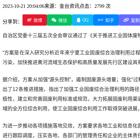
2023-10-21 20:04:06
来源：金台资讯
点击：2799 次
QQ
微博
微信
知乎
复制
分享到：
自治区党委十三届五次全会审议通过了《关于推进工业固体废物
“方案是在深入研究分析近年来宁夏工业固废综合治理利用过
污染，加快推进黄河流域生态保护和高质量发展先行区建设具
据介绍，方案从加强“源头控制”，遏制固废源头增量；强化“过
出了12条推进措施，指出了加强工业固废综合治理利用的路
极性，建立和完善固废利用标准或规范，大力拓展固废利用渠
域的全方位综合利用，使工业固废综合利用工作取得突破进展
为进一步推动各项措施落地见效，方案要求各地工业和信息化
进行跟踪调度，压实各地、各部门的管理责任和企业的主体责