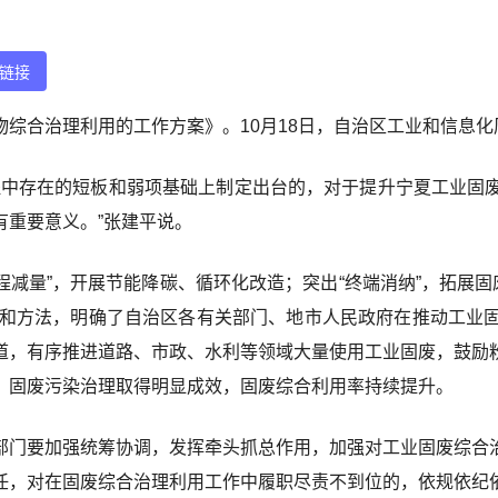
链接
综合治理利用的工作方案》。10月18日，自治区工业和信息
程中存在的短板和弱项基础上制定出台的，对于提升宁夏工业固
有重要意义。”张建平说。
程减量”，开展节能降碳、循环化改造；突出“终端消纳”，拓展
径和方法，明确了自治区各有关部门、地市人民政府在推动工业
道，有序推进道路、市政、水利等领域大量使用工业固废，鼓励
，固废污染治理取得明显成效，固废综合利用率持续提升。
部门要加强统筹协调，发挥牵头抓总作用，加强对工业固废综合
任，对在固废综合治理利用工作中履职尽责不到位的，依规依纪